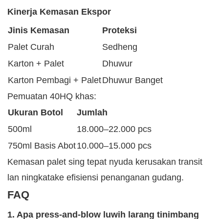
Kinerja Kemasan Ekspor
Jinis Kemasan
Proteksi
Palet Curah
Sedheng
Karton + Palet
Dhuwur
Karton Pembagi + Palet
Dhuwur Banget
Pemuatan 40HQ khas:
Ukuran Botol
Jumlah
500ml
18.000–22.000 pcs
750ml Basis Abot
10.000–15.000 pcs
Kemasan palet sing tepat nyuda kerusakan transit
lan ningkatake efisiensi penanganan gudang.
FAQ
1. Apa press-and-blow luwih larang tinimbang