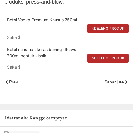
produksi press-and-blow.
Botol Vodka Premium Khusus 750ml
NDELENG PRODUK
Saka
$
Botol minuman keras bening dhuwur
700ml bentuk klasik
NDELENG PRODUK
Saka
$
Prev
Sabanjure
Disaranake Kanggo Sampeyan