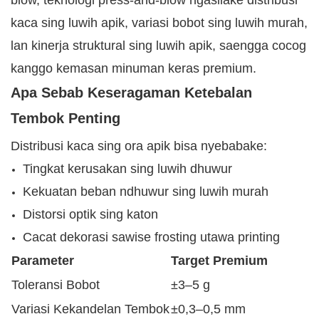
blow, teknologi press-and-blow ngasilake distribusi
kaca sing luwih apik, variasi bobot sing luwih murah,
lan kinerja struktural sing luwih apik, saengga cocog
kanggo kemasan minuman keras premium.
Apa Sebab Keseragaman Ketebalan
Tembok Penting
Distribusi kaca sing ora apik bisa nyebabake:
Tingkat kerusakan sing luwih dhuwur
Kekuatan beban ndhuwur sing luwih murah
Distorsi optik sing katon
Cacat dekorasi sawise frosting utawa printing
Parameter
Target Premium
Toleransi Bobot
±3–5 g
Variasi Kekandelan Tembok
±0,3–0,5 mm