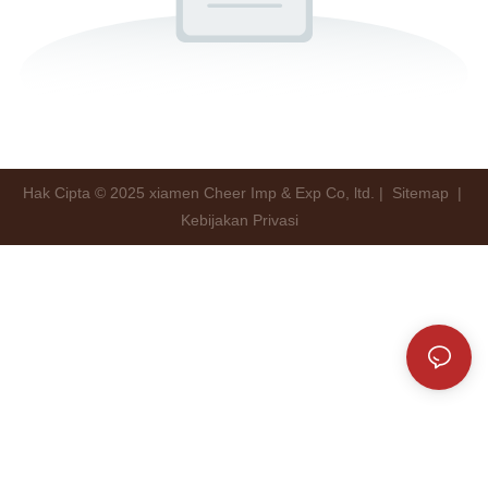
Hak Cipta © 2025 xiamen Cheer Imp & Exp Co, ltd. |
Sitemap
|
Kebijakan Privasi