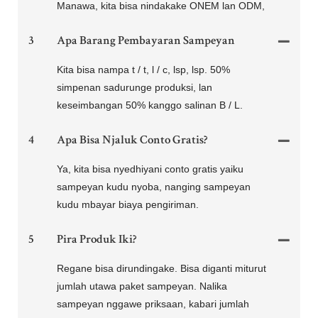
Manawa, kita bisa nindakake ONEM lan ODM,
3
Apa Barang Pembayaran Sampeyan
Kita bisa nampa t / t, l / c, lsp, lsp. 50%
simpenan sadurunge produksi, lan
keseimbangan 50% kanggo salinan B / L.
4
Apa Bisa Njaluk Conto Gratis?
Ya, kita bisa nyedhiyani conto gratis yaiku
sampeyan kudu nyoba, nanging sampeyan
kudu mbayar biaya pengiriman.
5
Pira Produk Iki?
Regane bisa dirundingake. Bisa diganti miturut
jumlah utawa paket sampeyan. Nalika
sampeyan nggawe priksaan, kabari jumlah