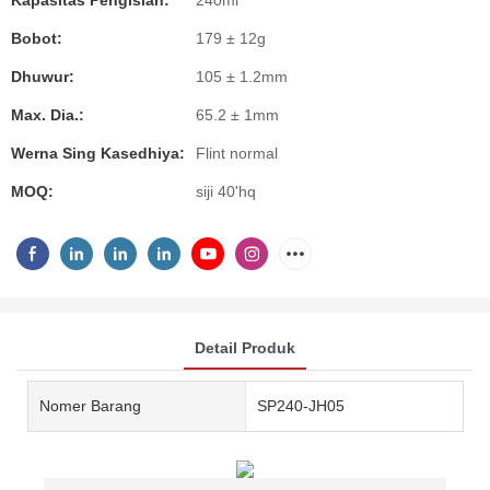
Kapasitas Pengisian:
240ml
Bobot:
179 ± 12g
Dhuwur:
105 ± 1.2mm
Max. Dia.:
65.2 ± 1mm
Werna Sing Kasedhiya:
Flint normal
MOQ:
siji 40'hq
Detail Produk
Nomer Barang
SP240-JH05