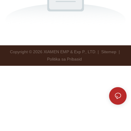
Copyright © 2026 XIAMEN EMP & Exp P., LTD. |
Sitemep
|
Politika sa Pribasid