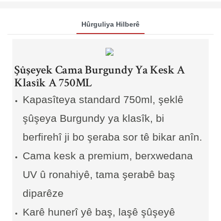
Hûrguliya Hilberê
Şûşeyek Cama Burgundy Ya Kesk A
Klasîk A 750ML
Kapasîteya standard 750ml, şeklê
şûşeya Burgundy ya klasîk, bi
berfirehî ji bo şeraba sor tê bikar anîn.
Cama kesk a premium, berxwedana
UV û ronahiyê, tama şerabê baş
diparêze
Karê hunerî yê baş, laşê şûşeyê