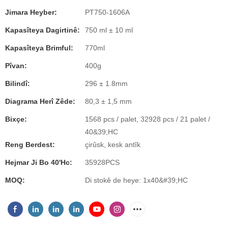
Jimara Heyber:
PT750-1606A
Kapasîteya Dagirtinê:
750 ml ± 10 ml
Kapasîteya Brimful:
770ml
Pîvan:
400g
Bilindî:
296 ± 1.8mm
Diagrama Herî Zêde:
80,3 ± 1,5 mm
Bixçe:
1568 pcs / palet, 32928 pcs / 21 palet /
40&39;HC
Reng Berdest:
çirûsk, kesk antîk
Hejmar Ji Bo 40'hc:
35928PCS
MOQ:
Di stokê de heye: 1x40&#39;HC