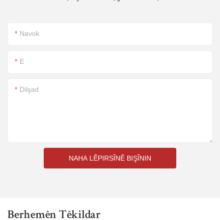
Navok
E
Dilşad
NAHA LÊPIRSÎNÊ BIŞÎNIN
Berhemên Têkildar