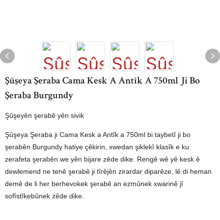
Şûşeya Şeraba Cama Kesk A Antîk A 750ml Ji Bo
Şeraba Burgundy
Şûşeyên şerabê yên sivik
Şûşeya Şeraba ji Cama Kesk a Antîk a 750ml bi taybetî ji bo
şerabên Burgundy hatiye çêkirin, xwedan şiklekî klasîk e ku
zerafeta şerabên we yên bijare zêde dike. Rengê wê yê kesk ê
dewlemend ne tenê şerabê ji tîrêjên zirardar diparêze, lê di heman
demê de li her berhevokek şerabê an ezmûnek xwarinê jî
sofîstîkebûnek zêde dike.