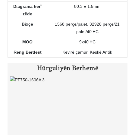
Diagrama herî
80.3 ± 1.5mm
zêde
Bixçe
1568 perçe/palet, 32928 perçe/21
palet/40'HC
MOQ
9x40'HC
Reng Berdest
Kevirê çamûr, Keskê Antîk
Hûrguliyên Berhemê