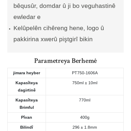
bêqusûr, domdar û ji bo veguhastinê
ewledar e
Kelûpelên cihêreng hene, logo û
pakkirina xwerû piştgirî bikin
Parametreya Berhemê
jimara heyber
PT750-1606A
Kapasîteya
750ml ± 10ml
dagirtinê
Kapasîteya
770ml
Brimful
Pîvan
400g
Bilindî
296 ± 1.8mm