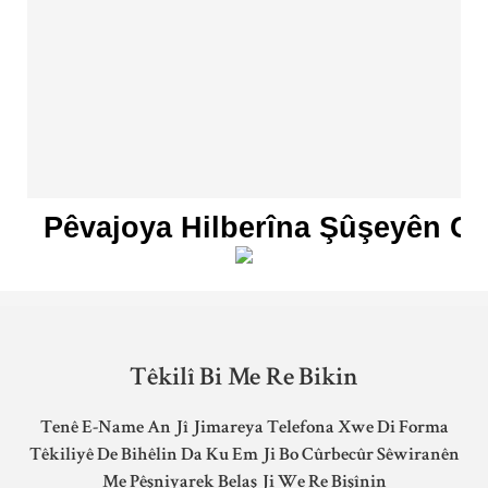
Pêvajoya Hilberîna Şûşeyên C
Têkilî Bi Me Re Bikin
Tenê E-Name An Jî Jimareya Telefona Xwe Di Forma
Têkiliyê De Bihêlin Da Ku Em Ji Bo Cûrbecûr Sêwiranên
Me Pêşniyarek Belaş Ji We Re Bişînin