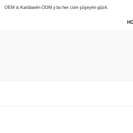
OEM & Karûbarên ODM ji bo her cûre şûşeyên gûzê.
H