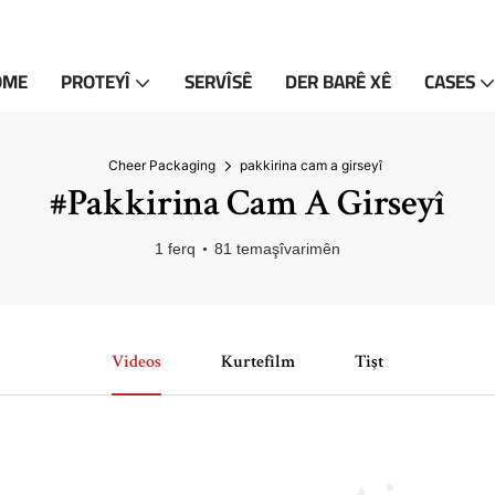
OME
PROTEYÎ
SERVÎSÊ
DER BARÊ XÊ
CASES
Cheer Packaging
pakkirina cam a girseyî
#pakkirina Cam A Girseyî
1 ferq
81 temaşîvarimên
Videos
Kurtefîlm
Tişt