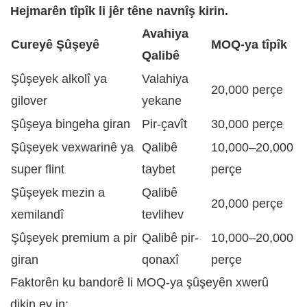
Hejmarên tîpîk li jêr têne navnîş kirin.
Avahiya
Cureyê Şûşeyê
MOQ-ya tîpîk
Qalibê
Şûşeyek alkolî ya
Valahiya
20,000 perçe
gilover
yekane
Şûşeya bingeha giran
Pir-çavît
30,000 perçe
Şûşeyek vexwarinê ya
Qalibê
10,000–20,000
super flint
taybet
perçe
Şûşeyek mezin a
Qalibê
20,000 perçe
xemilandî
tevlihev
Şûşeyek premium a pir
Qalibê pir-
10,000–20,000
giran
qonaxî
perçe
Faktorên ku bandorê li MOQ-ya şûşeyên xwerû
dikin ev in: