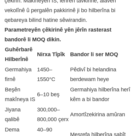
çêkirin. Makîneyên IS, lehrên tavkirinê, alavên
vekolînê û pergalên pakkirinê ji bo hilberîna bi
qebareya bilind hatine sêwirandin.
Parametreyên çêkirinê yên jêrîn rasterast
bandorê li MOQ dikin.
Guhêrbarê
Nirxa Tîpîk
Bandor li ser MOQ
Hilberînê
Germahiya
1450–
Pêdivî bi helandina
firnê
1550°C
berdewam heye
Beşên
Germahiya hilberîna herî
6–10 beş
makîneya IS
kêm a bi bandor
Jiyana
300,000–
Amortîzekirina amûran
qalibê
800,000 çerx
Dema
40–90
Mesrefa hilberîna sabît