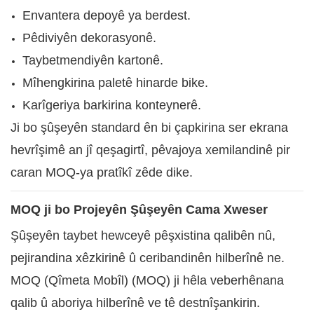
Envantera depoyê ya berdest.
Pêdiviyên dekorasyonê.
Taybetmendiyên kartonê.
Mîhengkirina paletê hinarde bike.
Karîgeriya barkirina konteynerê.
Ji bo şûşeyên standard ên bi çapkirina ser ekrana
hevrîşimê an jî qeşagirtî, pêvajoya xemilandinê pir
caran MOQ-ya pratîkî zêde dike.
MOQ ji bo Projeyên Şûşeyên Cama Xweser
Şûşeyên taybet hewceyê pêşxistina qalibên nû,
pejirandina xêzkirinê û ceribandinên hilberînê ne.
MOQ (Qîmeta Mobîl) (MOQ) ji hêla veberhênana
qalib û aboriya hilberînê ve tê destnîşankirin.