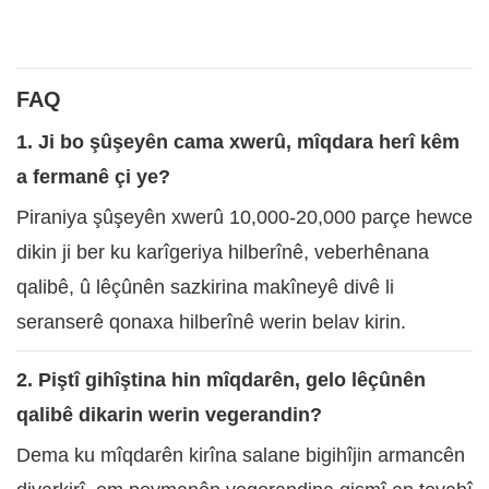
FAQ
1. Ji bo şûşeyên cama xwerû, mîqdara herî kêm
a fermanê çi ye?
Piraniya şûşeyên xwerû 10,000-20,000 parçe hewce
dikin ji ber ku karîgeriya hilberînê, veberhênana
qalibê, û lêçûnên sazkirina makîneyê divê li
seranserê qonaxa hilberînê werin belav kirin.
2. Piştî gihîştina hin mîqdarên, gelo lêçûnên
qalibê dikarin werin vegerandin?
Dema ku mîqdarên kirîna salane bigihîjin armancên