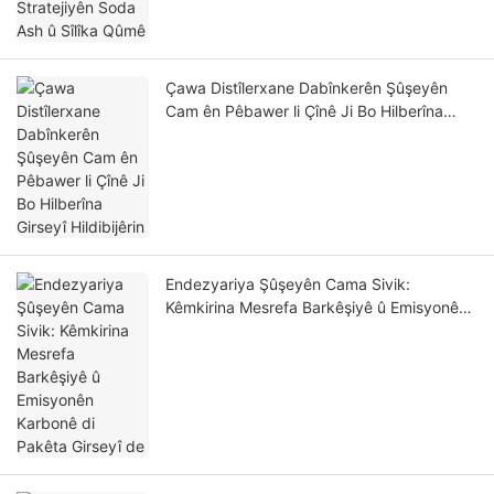
Çawa Distîlerxane Dabînkerên Şûşeyên
Cam ên Pêbawer li Çînê Ji Bo Hilberîna
Girseyî Hildibijêrin
Endezyariya Şûşeyên Cama Sivik:
Kêmkirina Mesrefa Barkêşiyê û Emisyonên
Karbonê di Pakêta Girseyî de