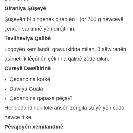
Giraniya Şûşeyê
Şûşeyên bi bingehek giran ên li jor 700 g hewceyê
çerxên sarkirinê yên dirêjtir in.
Tevliheviya Qalibê
Logoyên xemilandî, gravurkirina milan, û sêwiranên
asîmetrîk lêçûnên çêkirina qalibê zêde dikin.
Cureyê Dawîkirinê
Qedandina korkê
Dawîya Guala
Qedandina qapaxa pêçayî
Her qedandinek toleransên zengila stûyê yên cûda
hewce dike.
Pêvajoyên xemilandinê