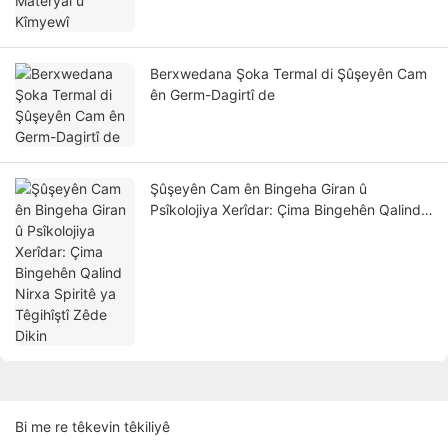
Berxwedana Şoka Termal di Şûşeyên Cam
ên Germ-Dagirtî de
Şûşeyên Cam ên Bingeha Giran û
Psîkolojiya Xerîdar: Çima Bingehên Qalind
Nirxa Spiritê ya Têgihîştî Zêde Dikin
Bi me re têkevin têkiliyê