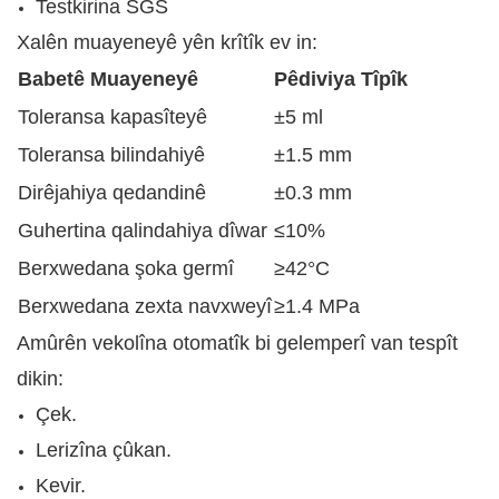
Testkirina SGS
Xalên muayeneyê yên krîtîk ev in:
Babetê Muayeneyê
Pêdiviya Tîpîk
Toleransa kapasîteyê
±5 ml
Toleransa bilindahiyê
±1.5 mm
Dirêjahiya qedandinê
±0.3 mm
Guhertina qalindahiya dîwar
≤10%
Berxwedana şoka germî
≥42°C
Berxwedana zexta navxweyî
≥1.4 MPa
Amûrên vekolîna otomatîk bi gelemperî van tespît
dikin:
Çek.
Lerizîna çûkan.
Kevir.