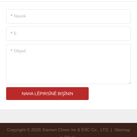
Navok
E
Dilşad
NAHA LÊPIRSÎNÊ BIŞÎNIN
Copyright © 2026 Xiamen Cheer Im & EXC Co., LTD. |
Sitemap