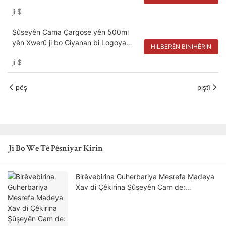
ji
$
Şûşeyên Cama Çargoşe yên 500ml
yên Xwerû ji bo Giyanan bi Logoya
HILBERÊN BINIHÊRIN
Gravkirî
ji
$
pêş
piştî
Ji Bo We Tê Pêşniyar Kirin
Birêvebirina Guherbariya Mesrefa Madeya
Xav di Çêkirina Şûşeyên Cam de:
Stratejiyên Soda Ash û Sîlîka Qûmê