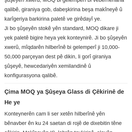
şûşeyên xwerû, MOQ bi gelemperî bi veberhênana
qalibê, giraniya gob, dabeşkirina beşa makîneyê û
karîgeriya barkirina paletê ve girêdayî ye.
Ji bo şûşeyên stokê yên standard, MOQ dikare ji
yek paletê bigire heya yek konteynirê. Ji bo şûşeyên
xwerû, mîqdarên hilberînê bi gelemperî ji 10,000-
50,000 parçeyan dest pê dikin, li gorî giraniya
şûşeyê, hewcedariyên xemilandinê û
konfigurasyona qalibê.
Çima MOQ ya Şûşeya Glass di Çêkirinê de
He ye
Konteynerên cam li ser xetên hilberînê yên
bênavber ên ku 24 saetan di rojê de dixebitin têne