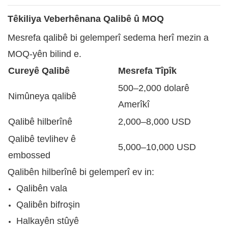
Têkiliya Veberhênana Qalibê û MOQ
Mesrefa qalibê bi gelemperî sedema herî mezin a
MOQ-yên bilind e.
Cureyê Qalibê
Mesrefa Tîpîk
500–2,000 dolarê
Nimûneya qalibê
Amerîkî
Qalibê hilberînê
2,000–8,000 USD
Qalibê tevlihev ê
5,000–10,000 USD
embossed
Qalibên hilberînê bi gelemperî ev in:
Qalibên vala
Qalibên bifroşin
Halkayên stûyê