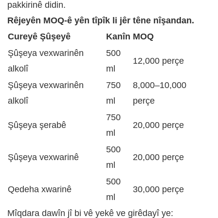
pakkirinê didin.
Rêjeyên MOQ-ê yên tîpîk li jêr têne nîşandan.
Cureyê Şûşeyê
Kanîn
MOQ
Şûşeya vexwarinên
500
12,000 perçe
alkolî
ml
Şûşeya vexwarinên
750
8,000–10,000
alkolî
ml
perçe
750
Şûşeya şerabê
20,000 perçe
ml
500
Şûşeya vexwarinê
20,000 perçe
ml
500
Qedeha xwarinê
30,000 perçe
ml
Mîqdara dawîn jî bi vê yekê ve girêdayî ye: