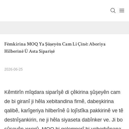
Fêmkirina MOQ Ya Şûşeyên Cam Li Çînê: Aboriya 
Hilberînê Û Asta Siparîşê
2026-06-25
Kêmtirîn mîqdara siparîşê di çêkirina şûşeyên cam
de bi giranî ji hêla xebitandina firnê, dabeşkirina
qalibê, karîgeriya hilberînê û lojîstîka pakkirinê ve tê
destnîşankirin, ne ji hêla siyaseta dabînker ve. Ji bo