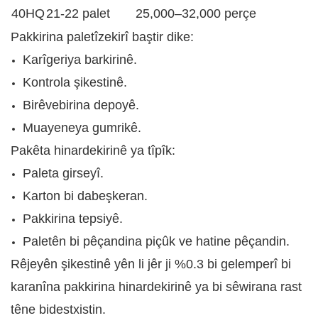
40HQ
21-22 palet
25,000–32,000 perçe
Pakkirina paletîzekirî baştir dike:
Karîgeriya barkirinê.
Kontrola şikestinê.
Birêvebirina depoyê.
Muayeneya gumrikê.
Pakêta hinardekirinê ya tîpîk:
Paleta girseyî.
Karton bi dabeşkeran.
Pakkirina tepsiyê.
Paletên bi pêçandina piçûk ve hatine pêçandin.
Rêjeyên şikestinê yên li jêr ji %0.3 bi gelemperî bi
karanîna pakkirina hinardekirinê ya bi sêwirana rast
têne bidestxistin.