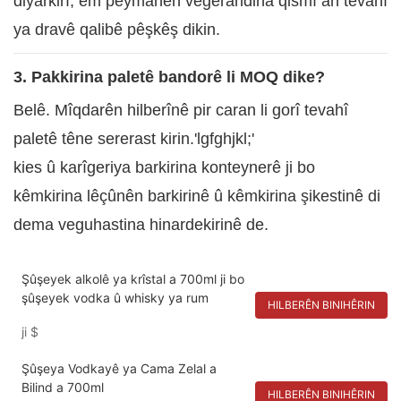
diyarkirî, em peymanên vegerandina qismî an tevahî
ya dravê qalibê pêşkêş dikin.
3. Pakkirina paletê bandorê li MOQ dike?
Belê. Mîqdarên hilberînê pir caran li gorî tevahî
paletê têne sererast kirin.'lgfghjkl;'
kies û karîgeriya barkirina konteynerê ji bo
kêmkirina lêçûnên barkirinê û kêmkirina şikestinê di
dema veguhastina hinardekirinê de.
Şûşeyek alkolê ya krîstal a 700ml ji bo
şûşeyek vodka û whisky ya rum
HILBERÊN BINIHÊRIN
ji
$
Şûşeya Vodkayê ya Cama Zelal a
Bilind a 700ml
HILBERÊN BINIHÊRIN