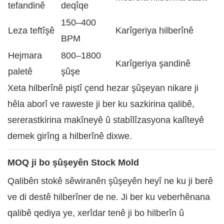
tefandinê
deqîqe
150–400
Leza teftîşê
Karîgeriya hilberînê
BPM
Hejmara
800–1800
Karîgeriya şandinê
paletê
şûşe
Xeta hilberînê piştî çend hezar şûşeyan nikare ji
hêla aborî ve raweste ji ber ku sazkirina qalibê,
sererastkirina makîneyê û stabîlîzasyona kalîteyê
demek girîng a hilberînê dixwe.
MOQ ji bo şûşeyên Stock Mold
Qalibên stokê sêwiranên şûşeyên heyî ne ku ji berê
ve di destê hilberîner de ne. Ji ber ku veberhênana
qalibê qediya ye, xerîdar tenê ji bo hilberîn û