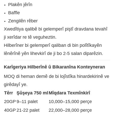
Plakên jêrîn
Baffle
Zengilên rêber
Xwedîtiya qalibê bi gelemperî piştî dravdana tevahî
ji xerîdar re tê veguheztin.
Hilberîner bi gelemperî qaliban di bin polîtîkayên
lênêrînê yên lihevkirî de ji bo 2-5 salan diparêzin.
Karîgeriya Hilberînê û Bikaranîna Konteyneran
MOQ di heman demê de bi lojîstîka hinardekirinê ve
girêdayî ye.
Têrr
Şûşeya 750 ml
Mîqdara Texmînkirî
20GP
9–11 palet
10,000–15,000 perçe
40GP
21-22 palet
22,000–28,000 perçe