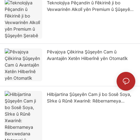
Teknolojiya Pêçandin û Fêkirinê ji bo
Vexwarinên Alkolî yên Premium û Şûşeyên
Şerabê
Pêvajoya Çêkirina Şûşeyên Cam û
Avantajên Xetên Hilberînê yên Otomatîk
Hilbijartina Şûşeyên Cam ji bo Sosê Soya,
Sîrke û Rûnê Xwarinê: Rêbernameya
Berxwedana Materyal û Kîmyewî