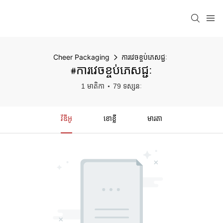
Cheer Packaging
ការវេចខ្ចប់ភេសជ្ជៈ
#ការវេចខ្ចប់ភេសជ្ជៈ
1 មាតិកា
79 ទស្សនៈ
វីឌីអូ
ខោខ្លី
មារតា