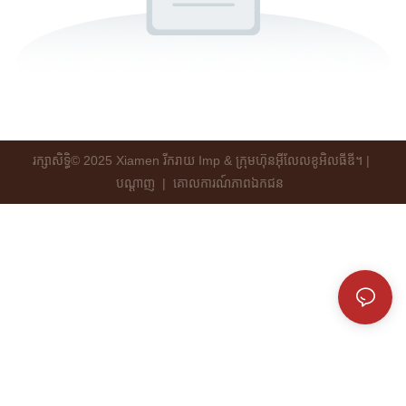
រក្សាសិទ្ធិ© 2025 Xiamen រីករាយ Imp & ក្រុមហ៊ុនអ៊ីលែលខូអិលធីឌី។ |
បណ្ដាញ
|
គោលការណ៍​ភាព​ឯកជន