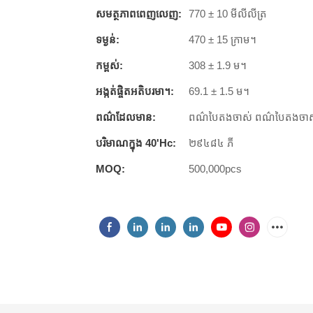
សមត្ថភាព​ពេញ​លេញ:
770 ± 10 មីលីលីត្រ
ទម្ងន់:
470 ± 15 ក្រាម។
កម្ពស់:
308 ± 1.9 ម។
អង្កត់ផ្ចិតអតិបរមា។:
69.1 ± 1.5 ម។
ពណ៌ដែលមាន:
ពណ៌បៃតងចាស់ ពណ៌បៃតងចាស់ 
បរិមាណក្នុង 40'hc:
២៩៤៨៤ ភី
MOQ:
500,000pcs