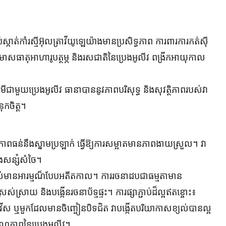
កាត់កាំរស្មីអ៊ុលត្រាវីយូឡេយ៉ាងមានប្រសិទ្ធភាព ការពារការកត់សុី
មាសធាតុអាហារូបត្ថម្ភ និងរសជាតិនៃប្រេងអូលីវ ពង្រីកអាយុកាល
គីមីជាមួយប្រេងអូលីវ ធានាបាននូវភាពបរិសុទ្ធ និងសុវត្ថិភាពរបស់វា
ុកចិត្ត។
ាពធន់នឹងស្នាមប្រឡាក់ ធ្វើឱ្យការសម្អាតមានភាពងាយស្រួល។ វា​
និង​សន្សំសំចៃ។
់មានអារម្មណ៏បែបអតីតកាល។ ការរចនាដបជាធម្មតាមាន
រាយ និងបង្កើនរចនាប័ទ្មផ្ទះ។ ការផ្សាភ្ជាប់ដ៏ល្អឥតខ្ចោះ៖
ស ឬមួកដែលមានចិញ្ចៀនបិទជិត វាបង្កើតបរិយាកាសខ្យល់បានល្អ
គុណភាពនៃប្រេងអូលីវ។