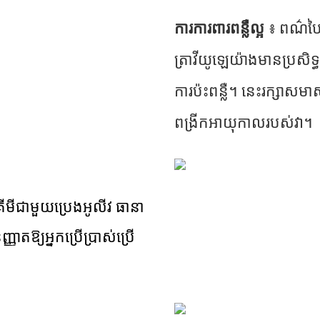
ការការពារពន្លឺល្អ
៖ ពណ៌បៃត
ត្រាវីយូឡេយ៉ាងមានប្រសិ
ការប៉ះពន្លឺ។ នេះរក្សាសមា
ពង្រីកអាយុកាលរបស់វា។
មគីមីជាមួយប្រេងអូលីវ ធានា
ញាតឱ្យអ្នកប្រើប្រាស់ប្រើ