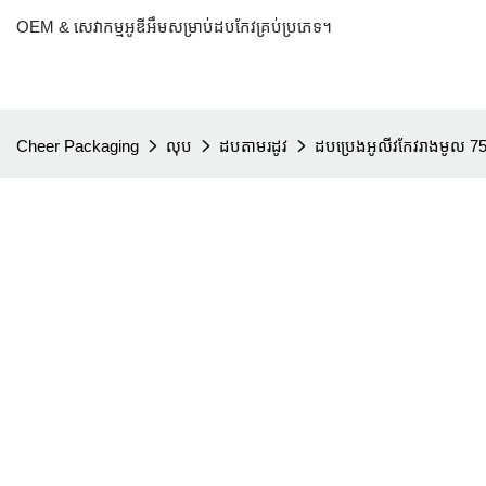
OEM & សេវាកម្មអូឌីអឹមសម្រាប់ដបកែវគ្រប់ប្រភេទ។
Cheer Packaging
លុប
ដបតាមរដូវ
ដបប្រេងអូលីវកែវរាងមូល 7