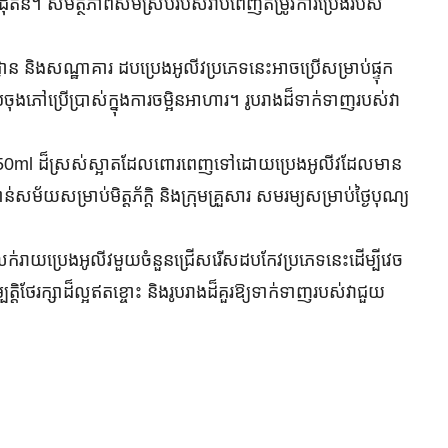
និងដុតនំ។ សមត្ថភាពសមស្របរបស់វាបំពេញតម្រូវការប្រេងរបស់
ន និងសណ្ឋាគារ ដបប្រេងអូលីវប្រភេទនេះអាចប្រើសម្រាប់ផ្ទុក
់ចុងភៅប្រើប្រាស់ក្នុងការចម្អិនអាហារ។ រូបរាងដ៏ទាក់ទាញរបស់វា
50ml ដ៏ស្រស់ស្អាតដែលពោរពេញទៅដោយប្រេងអូលីវដែលមាន
័យសម្រាប់មិត្តភ័ក្តិ និងក្រុមគ្រួសារ សមរម្យសម្រាប់ថ្ងៃបុណ្យ
ក់រាយប្រេងអូលីវមួយចំនួនជ្រើសរើសដបកែវប្រភេទនេះដើម្បីវេច
្តិថែរក្សាដ៏ល្អឥតខ្ចោះ និងរូបរាងដ៏គួរឱ្យទាក់ទាញរបស់វាជួយ