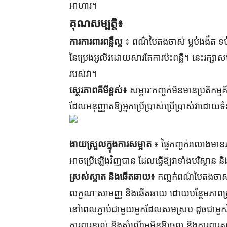
អាហារ។
គុណសម្បត្តិ៖
ការការពារពន្លឺល្អ
៖ ពណ៌បៃតងចាស់ ម្លប់ងងឹត ទប់ស្
នៃប្រេងអូលីវដោយសារតែការប៉ះពន្លឺ។ នេះរក្សាស
របស់វា។
ស្ថេរភាពគីមីខ្ពស់៖
សម្ភារៈកញ្ចក់មិនមានប្រតិកម្ម
ដែលអនុញ្ញាតឱ្យអ្នកប្រើប្រាស់ប្រើប្រាស់វាដោយទំន
ងាយស្រួលក្នុងការសម្អាត
៖ ផ្ទៃកញ្ចក់រលោងមានភ
អាច​ប្រើ​ឡើងវិញ​បាន ដែល​ធ្វើ​ឱ្យ​វា​ទាំង​បរិស្ថាន 
ស្រស់ស្អាត និងឆើតឆាយ៖
កញ្ចក់ពណ៌បៃតងចាស
លក្ខណៈសាមញ្ញ និងឆើតឆាយ ដោយបន្ថែមភាពស្រស់ស្
នៅពេលភ្ជាប់ជាមួយមួកដែលសមស្រប ដូចជាមួកវី
ការពារខ្យល់ និងសំណើមមិនឱ្យចូល និងការពារ