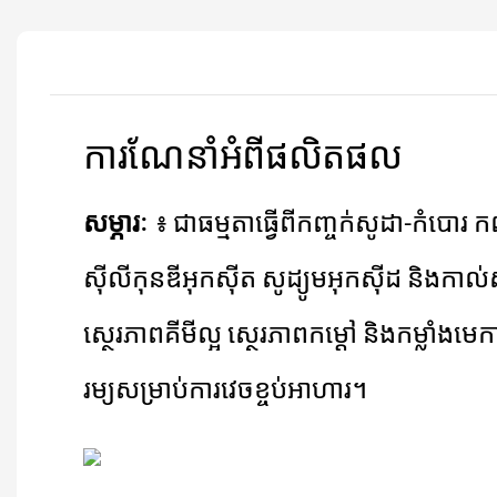
ការណែនាំអំពីផលិតផល
សម្ភារៈ
៖ ជាធម្មតាធ្វើពីកញ្ចក់សូដា-កំបោរ ក
ស៊ីលីកុនឌីអុកស៊ីត សូដ្យូមអុកស៊ីដ និងកាល់
ស្ថេរភាពគីមីល្អ ស្ថេរភាពកម្ដៅ និងកម្លាំងម
រម្យសម្រាប់ការវេចខ្ចប់អាហារ។