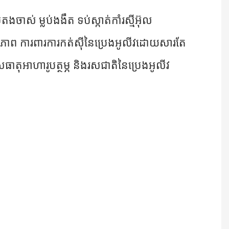
ងចាស់ ម្លប់ងងឹត ទប់ស្កាត់កាំរស្មីអ៊ុល
ទ្ធភាព ការពារការកត់សុីនៃប្រេងអូលីវដោយសារតែ
សធាតុអាហារូបត្ថម្ភ និងរសជាតិនៃប្រេងអូលីវ