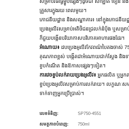
សម្រាប់វិធីធ្វើម្ហូបផ្សេងៗដូចជា សាឡាត់ ចៀន 
គ្រួសារក្នុងរយៈពេលមួយ។
ភោជនីយដ្ឋាន និងសណ្ឋាគារ៖ នៅក្នុងភោជនីយដ្ឋា
ប្រេងអូលីវសម្រាប់អតិថិជនជ្រលក់នំប៉័ង ឬសម្រាប
ក៏ជួយបង្កើនបរិយាកាសបរិភោគអាហារផងដែរ។
អំណោយ៖
ដបប្រេងអូលីវកែវពណ៌បៃតងចាស់ 7
គុណភាពខ្ពស់ បង្កើតជាអំណោយជាក់ស្តែង និងទាន់សម
ខួបកំណើត និងឱកាសផ្សេងៗទៀត។
ការវេចខ្ចប់លក់រាយប្រេងអូលីវ៖
អ្នកផលិត ឬអ្នកល
ខ្ចប់ប្រេងអូលីវសម្រាប់ការលក់រាយ។ លក្ខណៈសម្បត
ទាក់ទាញអ្នកប្រើប្រាស់។
លេខទំនិញ:
SP750-4551
សមត្ថភាពបំពេញ:
750ml