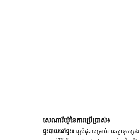
សេណារីយ៉ូនៃការប្រើប្រាស់៖
ផ្ទះបាយនៅផ្ទះ៖
ល្អបំផុតសម្រាប់ការរក្សាទុកប្រេ