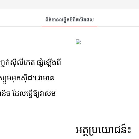
ព័ត៌មានលម្អិតអំពីផលិតផល
ញ្ចក់ស៊ីលីកេត ផ្សំឡើងពី
ស្យូមអុកស៊ីដ។ វាមាន
េកានិច ដែលធ្វើឱ្យវាសម
អត្ថប្រយោជន៍៖