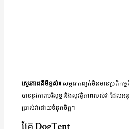
ស្ថេរភាពគីមីខ្ពស់៖
សម្ភារៈកញ្ចក់មិនមានប្រតិកម្
បាននូវភាពបរិសុទ្ធ និងសុវត្ថិភាពរបស់វា ដែលអនុញ្
ប្រាស់វាដោយទំនុកចិត្ត។
គ្រែ DogTent