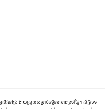
ងអូលីវនៅផ្ទះ ងាយស្រួលសម្រាប់ចម្អិនអាហារប្រចាំថ្ងៃ។ ស័ក្តិសម