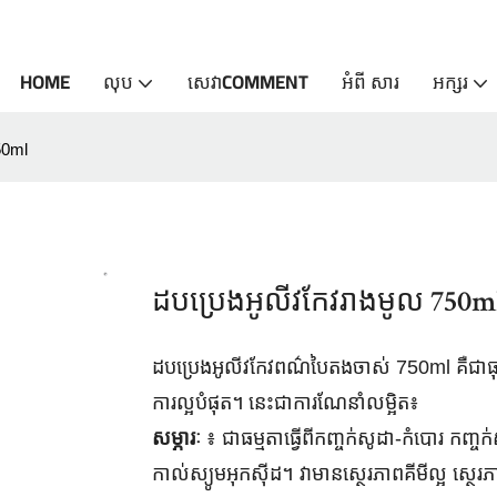
HOME
លុប
សេវាCOMMENT
អំពី សារ
អក្សរ
50ml
ដបប្រេងអូលីវកែវរាងមូល 750m
ដបប្រេងអូលីវកែវពណ៌បៃតងចាស់ 750ml គឺជាធុង
ការល្អបំផុត។
នេះជាការណែនាំលម្អិត៖
សម្ភារៈ
៖ ជាធម្មតាធ្វើពីកញ្ចក់សូដា-កំបោរ កញ្ចក់
កាល់ស្យូមអុកស៊ីដ។ វាមានស្ថេរភាពគីមីល្អ ស្ថេរភ