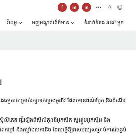
វីដេអូ
មជ្ឈមណ្ឌលព័ត៌មាន
ទំនាក់ទំនង របស់ អ្នក
l
ធម្មតាសម្រាប់រក្សាទុកប្រេងអូលីវ ដែលមានពណ៌ប្លែក និងដំណើរ
ស៊ីលីកេត ផ្សំឡើងពីស៊ីលីកុនឌីអុកស៊ីត សូដ្យូមអុកស៊ីដ និង
ាពកម្ដៅ និងកម្លាំងមេកានិច ដែលធ្វើឱ្យវាសមរម្យសម្រាប់ការវេចខ្ចប់